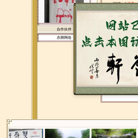
[销售：]
已售
合作伙伴
赤脚网络
[名称：]
江天
[编号：]
2404
[作者：]
林筱
[价格：]
珍藏
[规格：]
50*50
[销售：]
已售