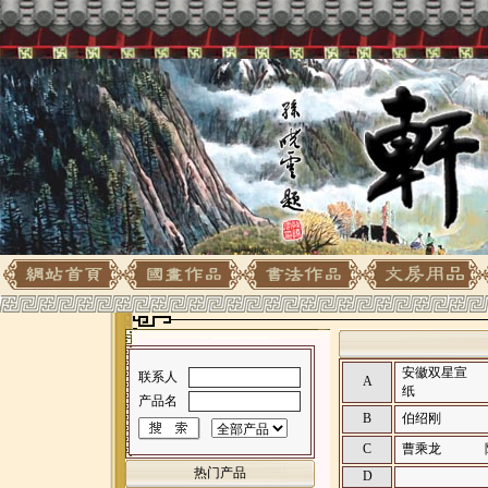
安徽双星宣
联系人
A
纸
产品名
B
伯绍刚
C
曹乘龙
热门产品
D