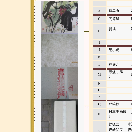
E
F
傅二石
G
高德星
贺成
H
I
J
纪小虎
K
L
林筱之
墨液，墨
M
汁，
N
O
P
Q
邱笑秋
日本书画镜
R
片
孙晓云
宋
双岭轩玉
双
S