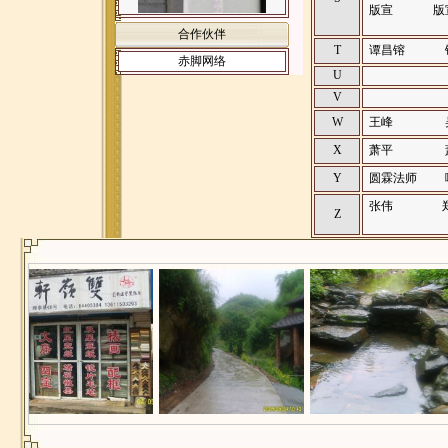
版宣
版
合作伙伴
T
谭昌镕
赤脚网络
U
V
W
王峰
X
萧平
Y
圆霖法师
张伟
Z